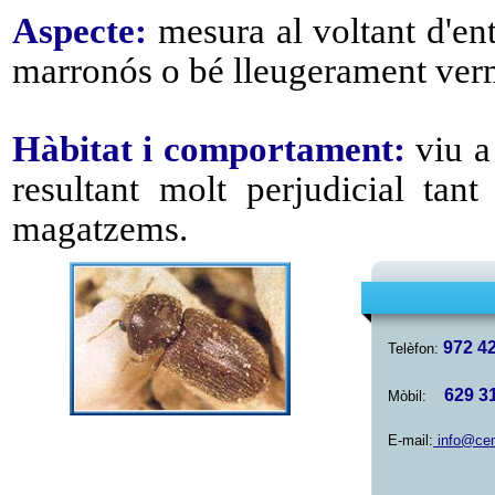
Aspecte:
mesura al voltant d'en
marronós o bé lleugerament ver
Hàbitat i comportament:
viu a
resultant molt perjudicial tan
magatzems.
972 4
Telèfon
:
629 3
Mòb
il:
E-mail:
info@cen