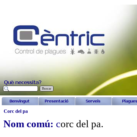
Buscar
Corc del pa
Nom comú:
c
orc del pa.