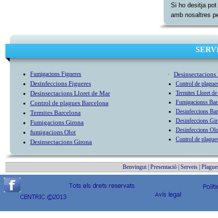
Si ho desitja pot
amb nosaltres p
SERV
Fumigacion
s Figueres
·
Desinsectacions 
Desinfeccion
s Figueres
Control de plag
ue
Desinsectacion
s Lloret de Mar
Termit
es Lloret d
Fumigacion
ss Bar
Control de plag
ues Barcelona
Desinfeccions Bar
Termit
es Barcelona
Desinfeccions Gi
Fumigacions Girona
Desinfeccions Olo
fumigacions Olot
Control de plague
Desinsectacions Girona
Benvingut
|
Presentació
|
Serveis
|
Plague