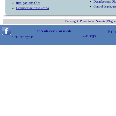
Desinfeccions Olo
fumigacions Olot
Control de plague
Desinsectacions Girona
Benvingut
|
Presentació
|
Serveis
|
Plague