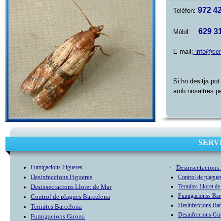
972 4
Telèfon
:
629 3
Mòb
il:
E-mail:
info@cen
Si ho desitja pot
amb nosaltres p
SERV
Fumigacion
s Figueres
·
Desinsectacions 
Desinfeccion
s Figueres
Control de plag
ue
Desinsectacion
s Lloret de Mar
Termit
es Lloret d
Fumigacion
ss Bar
Control de plag
ues Barcelona
Desinfeccions Bar
Termit
es Barcelona
Desinfeccions Gi
Fumigacions Girona