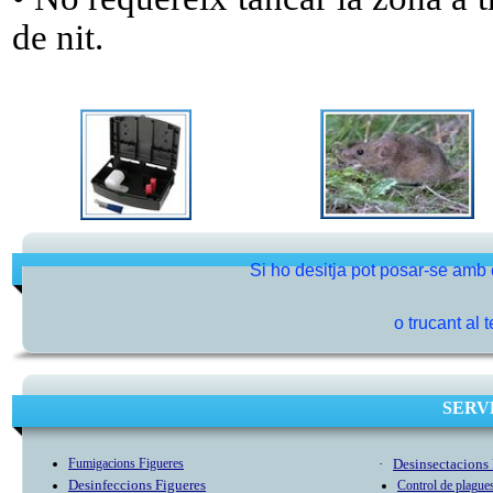
de nit.
Si ho desitja pot posar-se amb
o trucant al 
SERV
Fumigacion
s Figueres
·
Desinsectacions 
Desinfeccion
s Figueres
Control de plag
ue