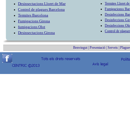
Desinsectacion
s Lloret de Mar
Termit
es Lloret d
Fumigacion
ss Bar
Control de plag
ues Barcelona
Desinfeccions Bar
Termit
es Barcelona
Desinfeccions Gi
Fumigacions Girona
Desinfeccions Olo
fumigacions Olot
Control de plague
Desinsectacions Girona
Benvingut
|
Presentació
|
Serveis
|
Plague